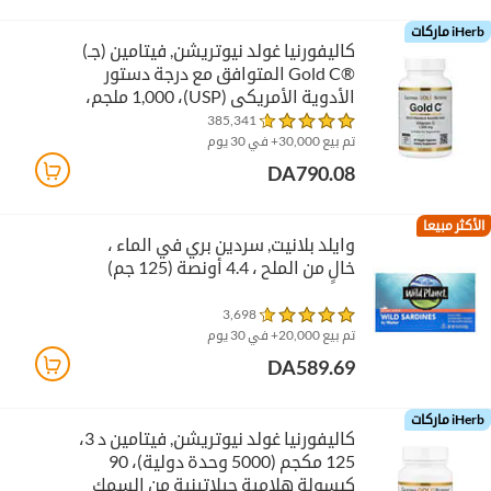
iHerb ماركات
كاليفورنيا غولد نيوتريشن‏, فيتامين (جـ)
Gold C®‎ المتوافق مع درجة دستور
الأدوية الأمريكي (USP)‏، 1,000 ملجم،
60 كبسولة نباتية
385,341
تم بيع 30,000+ في 30 يوم
DA790.08
الأكثر مبيعا
وايلد بلانيت‏, سردين بري في الماء ،
خالٍ من الملح ، 4.4 أونصة (125 جم)
3,698
تم بيع 20,000+ في 30 يوم
DA589.69
iHerb ماركات
كاليفورنيا غولد نيوتريشن‏, فيتامين د 3،
125 مكجم (5000 وحدة دولية)، 90
كبسولة هلامية جيلاتينية من السمك