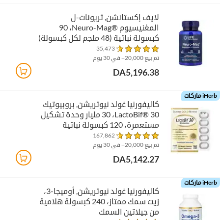
لايف إكستانشن‏, ثريونات-ل
المغنيسيوم Neuro-Mag®‎، ‏90
كبسولة نباتية (48 ملجم لكل كبسولة)
35,473
تم بيع 20,000+ في 30 يوم
DA5,196.38
iHerb ماركات
كاليفورنيا غولد نيوتريشن‏, بروبيوتيك
LactoBif® 30‏، 30 مليار وحدة تشكيل
مستعمرة، 120 كبسولة نباتية
167,862
تم بيع 20,000+ في 30 يوم
DA5,142.27
iHerb ماركات
كاليفورنيا غولد نيوتريشن‏, أوميجا-3،
زيت سمك ممتاز، 240 كبسولة هلامية
من جيلاتين السمك