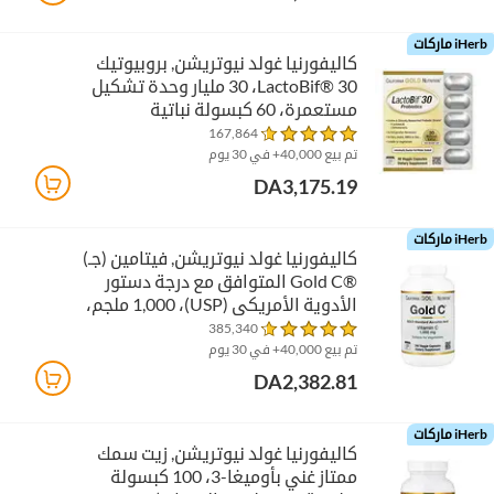
iHerb ماركات
كاليفورنيا غولد نيوتريشن‏, بروبيوتيك
LactoBif® 30‏، 30 مليار وحدة تشكيل
مستعمرة، 60 كبسولة نباتية
167,864
تم بيع 40,000+ في 30 يوم
DA3,175.19
iHerb ماركات
كاليفورنيا غولد نيوتريشن‏, فيتامين (جـ)
Gold C®‎ المتوافق مع درجة دستور
الأدوية الأمريكي (USP)‏، 1,000 ملجم،
240 كبسولة نباتية
385,340
تم بيع 40,000+ في 30 يوم
DA2,382.81
iHerb ماركات
كاليفورنيا غولد نيوتريشن‏, زيت سمك
ممتاز غني بأوميغا-3، 100 كبسولة