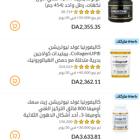
نكهات، رطل واحد (454 جم)
38,729
تم بيع 50,000+ في 30 يوم
DA2,355.35
iHerb ماركات
كاليفورنيا غولد نيوتريشن‏,
CollagenUP®‎، بيبتيدات كولاجين
بحرية متحللة مع حمض الهيالورونيك
وفيتامين ج، بدون نكهات، 7.26
324,023
أونصات (206 جم)
تم بيع 40,000+ في 30 يوم
DA2,362.11
iHerb ماركات
كاليفورنيا غولد نيوتريشن‏, زيت سمك
أوميغا 800 فائق التركيز الغني
بأوميغا-3، أحد أشكال الدهون الثلاثية
المستخلصة بتقنية kd-pur،‏ 90
136,200
كبسولة هلامية من جيلاتين السمك
تم بيع 30,000+ في 30 يوم
(1,000 ملجم لكل كبسولة هلامية)
DA3,633.81