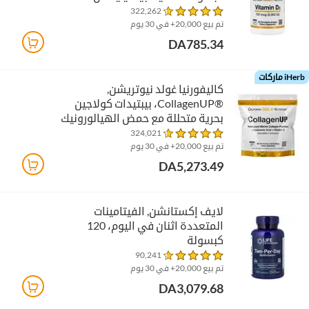
322,262
تم بيع 20,000+ في 30 يوم
DA785.34
iHerb ماركات
كاليفورنيا غولد نيوتريشن‏,
CollagenUP®‎، بيبتيدات كولاجين
بحرية متحللة مع حمض الهيالورونيك
وفيتامين ج، بدون نكهات، 1.02 رطل
324,021
(464 جم)
تم بيع 20,000+ في 30 يوم
DA5,273.49
لايف إكستانشن‏, الفيتامينات
المتعددة اثنان في اليوم، 120
كبسولة
90,241
تم بيع 20,000+ في 30 يوم
DA3,079.68