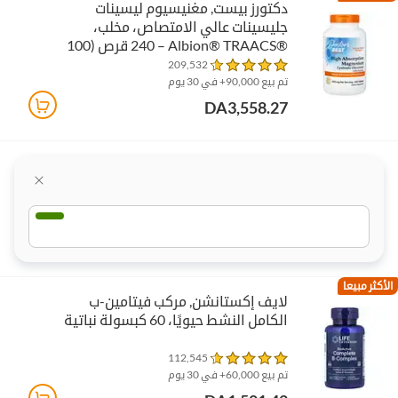
دكتورز بيست‏, مغنيسيوم ليسينات
جليسينات عالي الامتصاص، مخلب،
Albion® TRAACS®‎ – ‏240 قرص (100
ملجم لكل قرص)
209,532
تم بيع 90,000+ في 30 يوم
DA3,558.27
الأكثر مبيعا
لايف إكستانشن‏, مركب فيتامين-ب
الكامل النشط حيويًا، 60 كبسولة نباتية
112,545
تم بيع 60,000+ في 30 يوم