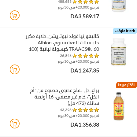
488,683
تم بيع 20,000+ في 30 يوم
DA3,589.17
iHerb ماركات
كاليفورنيا غولد نيوتريشن‏, خلابة مكرر
جليسينات المغنيسيوم، Albion
TRAACS®، 60 كبسولة نباتية (100
ملجم لكل كبسولة)
26,846
تم بيع 20,000+ في 30 يوم
DA1,247.35
الأكثر مبيعا
براغ‏, خل تفاح عضوي مصنوع من "أم
الخل"، خام غير مصفى، 16 أونصة
سائلة (473 مل)
43,398
تم بيع 20,000+ في 30 يوم
DA1,356.38