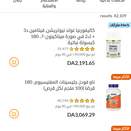
والعناية
الشخصية
42,109 results
iHerb ماركات
كاليفورنيا غولد نيوتريشن‏, فيتامين د3
+ ك2 في صورة ميناكينون-7، 180
كبسولة نباتية
35,477
تم بيع 50,000+ في 30 يوم
DA2,191.65
الأكثر مبيعا
ناو فودز‏, جليسينات المغنيسيوم، 180
قرصًا (100 ملجم لكل قرص)
40,744
تم بيع 90,000+ في 30 يوم
DA3,069.29
الأكثر مبيعا