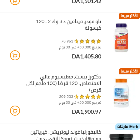
DA1,501.42
الأكثر مبيعا
ناو فودز‏, فيتامين د 3 وك 2 ، 120
كبسولة
78,961
تم بيع 50,000+ في 30 يوم
DA1,405.80
الأكثر مبيعا
دكتورز بيست‏, مغنيسيوم عالي
الامتصاص، 120 قرصًا (100 ملجم لكل
قرص)
209,533
تم بيع 50,000+ في 30 يوم
DA1,900.97
iHerb ماركات
كاليفورنيا غولد نيوتريشن‏, كيرياتين
مونوهايدريت Sport النقي، دون